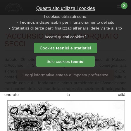
X
Menu
Questo sito utilizza i cookies
I cookies utilizzati sono:
-
Tecnici
,
indispensabili
per il funzionamento del sito
-
Statistici
di terze parti finalizzati all'analisi delle visite al sito
"ACCURSIO D'ORO" A TORQUATO
Accetti questi cookies?
SECCI
Cookies
tecnici e statistici
Sabato 26 ottobre 1996, nella cappella farnese di Palazzo
Solo cookies
tecnici
d'Accursio, il Sindaco di bologna Walter Vitali consegna alla
signora Lidia Piccolini, vedova Secci, il primo Accursio d'Oro,
Leggi informativa estesa e imposta preferenze
conferito alla memoria di
Torquato Secci
per l'impegno civile e
morale con cui il fondatore e primo presidente dell'Associazione
tra i parenti delle vittime della strage alla stazione di bologna ha
onorato la città.