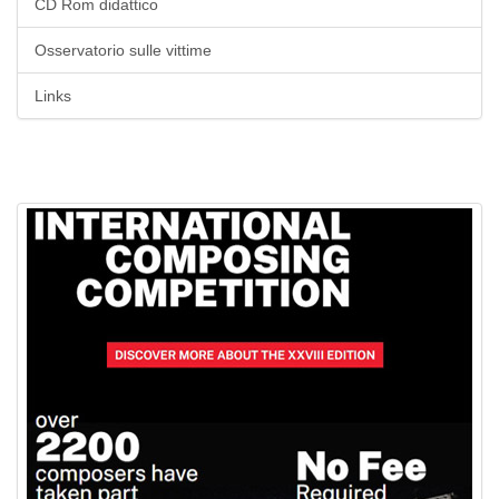
CD Rom didattico
Osservatorio sulle vittime
Links