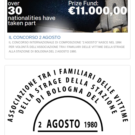
IL CONCORSO 2 AGOSTO
IL CONCORSO INTERNAZIONALE DI COMPOSIZIONE “2 AGOSTO” NASCE NEL 1994
PER VOLONTÀ DELL'ASSOCIAZIONE TRA I FAMILIARI DELLE VITTIME DELLA STRAGE
ALLA STAZIONE DI BOLOGNA DEL 2 AGOSTO 1980.