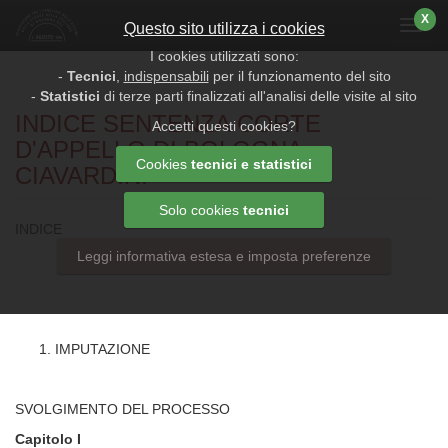
X
Menu
Questo sito utilizza i cookies
I cookies utilizzati sono:
-
Tecnici
,
indispensabili
per il funzionamento del sito
-
Statistici
di terze parti finalizzati all'analisi delle visite al sito
INDICE SENTENZA CORTE
Accetti questi cookies?
D'APPELLO DI BOLOGNA -
Cookies
tecnici e statistici
CIAVARDINI
Solo cookies
tecnici
INDICE
Leggi informativa estesa e imposta preferenze
IMPUTAZIONE
SVOLGIMENTO DEL PROCESSO
Capitolo I