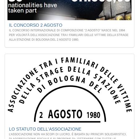
IL CONCORSO 2 AGOSTO
IL CONCORSO INTERNAZIONALE DI COMPOSIZIONE “2 AGOSTO” NASCE NEL 1994
PER VOLONTÀ DELL'ASSOCIAZIONE TRA I FAMILIARI DELLE VITTIME DELLA STRAGE
ALLA STAZIONE DI BOLOGNA DEL 2 AGOSTO 1980.
LO STATUTO DELL'ASSOCIAZIONE
L’ASSOCIAZIONE NON HA SCOPI DI LUCRO, È BASATA SU PRINCIPI SOLIDARISTICI,
DI AGGREGAZIONE SOCIALE E SI PROPONE DI: “OTTENERE CON TUTTE LE