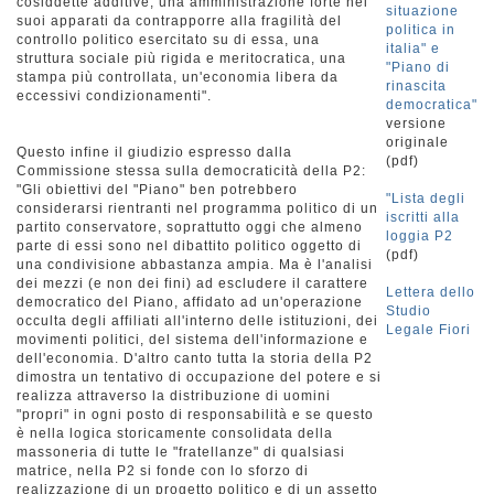
cosiddette additive; una amministrazione forte nei
situazione
suoi apparati da contrapporre alla fragilità del
politica in
controllo politico esercitato su di essa, una
italia" e
struttura sociale più rigida e meritocratica, una
"Piano di
stampa più controllata, un'economia libera da
rinascita
eccessivi condizionamenti".
democratica"
versione
originale
Questo infine il giudizio espresso dalla
(pdf)
Commissione stessa sulla democraticità della P2:
"Gli obiettivi del "Piano" ben potrebbero
"Lista degli
considerarsi rientranti nel programma politico di un
iscritti alla
partito conservatore, soprattutto oggi che almeno
loggia P2
parte di essi sono nel dibattito politico oggetto di
(pdf)
una condivisione abbastanza ampia. Ma è l'analisi
dei mezzi (e non dei fini) ad escludere il carattere
Lettera dello
democratico del Piano, affidato ad un'operazione
Studio
occulta degli affiliati all'interno delle istituzioni, dei
Legale Fiori
movimenti politici, del sistema dell'informazione e
dell'economia. D'altro canto tutta la storia della P2
dimostra un tentativo di occupazione del potere e si
realizza attraverso la distribuzione di uomini
"propri" in ogni posto di responsabilità e se questo
è nella logica storicamente consolidata della
massoneria di tutte le "fratellanze" di qualsiasi
matrice, nella P2 si fonde con lo sforzo di
realizzazione di un progetto politico e di un assetto