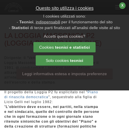
X
Menu
Questo sito utilizza i cookies
I cookies utilizzati sono:
-
Tecnici
,
indispensabili
per il funzionamento del sito
-
Statistici
di terze parti finalizzati all'analisi delle visite al sito
LA LOGGIA MASSONICA P2
Accetti questi cookies?
(LOGGIA PROPAGANDA DUE)
Cookies
tecnici e statistici
Dirigente: Il "Venerabile Maestro" Licio Gelli.
Solo cookies
tecnici
Loggia Massonica segreta che tentò, tra il 1965 e il
1981, di condizionare i processi politici italiani
attraverso la penetrazione di persone di fiducia
Leggi informativa estesa e imposta preferenze
all'interno della magistratura, del Parlamento,
dell'esercito e della stampa.
Il progetto della Loggia P2 fu esplicitato nel "
Piano
di rinascita democratica
", sequestrato alla figlia di
Licio Gelli nel luglio 1982:
"
L'obiettivo deve essere, nei partiti, nella stampa
e nel sindacato, quello del controllo delle persone
che in ogni formazione o in ogni giornale siano
ritenute sintoniche con gli obiettivi del "Piano" e
della creazione di strutture (formazioni politiche