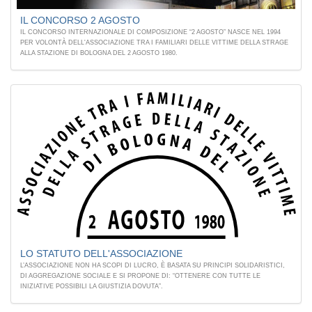
IL CONCORSO 2 AGOSTO
IL CONCORSO INTERNAZIONALE DI COMPOSIZIONE “2 AGOSTO” NASCE NEL 1994
PER VOLONTÀ DELL'ASSOCIAZIONE TRA I FAMILIARI DELLE VITTIME DELLA STRAGE
ALLA STAZIONE DI BOLOGNA DEL 2 AGOSTO 1980.
LO STATUTO DELL'ASSOCIAZIONE
L’ASSOCIAZIONE NON HA SCOPI DI LUCRO, È BASATA SU PRINCIPI SOLIDARISTICI,
DI AGGREGAZIONE SOCIALE E SI PROPONE DI: “OTTENERE CON TUTTE LE
INIZIATIVE POSSIBILI LA GIUSTIZIA DOVUTA”.