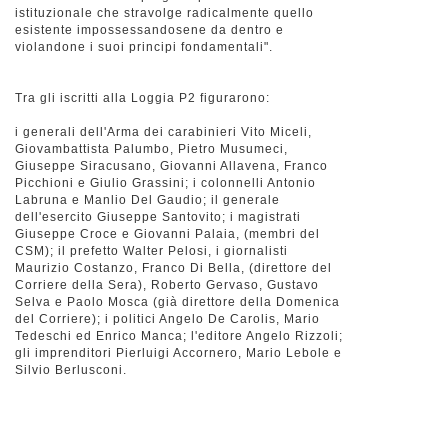
istituzionale che stravolge radicalmente quello
esistente impossessandosene da dentro e
violandone i suoi principi fondamentali".
Tra gli iscritti alla Loggia P2 figurarono:
i generali dell'Arma dei carabinieri Vito Miceli,
Giovambattista Palumbo, Pietro Musumeci,
Giuseppe Siracusano, Giovanni Allavena, Franco
Picchioni e Giulio Grassini; i colonnelli Antonio
Labruna e Manlio Del Gaudio; il generale
dell'esercito Giuseppe Santovito; i magistrati
Giuseppe Croce e Giovanni Palaia, (membri del
CSM); il prefetto Walter Pelosi, i giornalisti
Maurizio Costanzo, Franco Di Bella, (direttore del
Corriere della Sera), Roberto Gervaso, Gustavo
Selva e Paolo Mosca (già direttore della Domenica
del Corriere); i politici Angelo De Carolis, Mario
Tedeschi ed Enrico Manca; l'editore Angelo Rizzoli;
gli imprenditori Pierluigi Accornero, Mario Lebole e
Silvio Berlusconi.