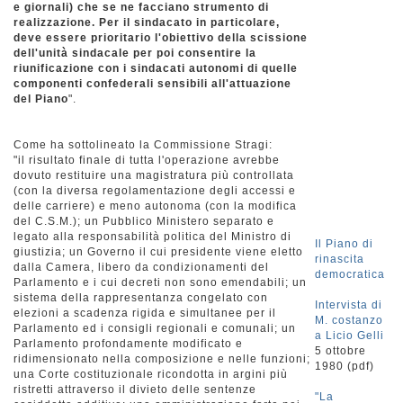
e giornali) che se ne facciano strumento di
realizzazione. Per il sindacato in particolare,
deve essere prioritario l'obiettivo della scissione
dell'unità sindacale per poi consentire la
riunificazione con i sindacati autonomi di quelle
componenti confederali sensibili all'attuazione
del Piano
".
Come ha sottolineato la Commissione Stragi:
"il risultato finale di tutta l'operazione avrebbe
dovuto restituire una magistratura più controllata
(con la diversa regolamentazione degli accessi e
delle carriere) e meno autonoma (con la modifica
del C.S.M.); un Pubblico Ministero separato e
legato alla responsabilità politica del Ministro di
Il Piano di
giustizia; un Governo il cui presidente viene eletto
rinascita
dalla Camera, libero da condizionamenti del
democratica
Parlamento e i cui decreti non sono emendabili; un
sistema della rappresentanza congelato con
Intervista di
elezioni a scadenza rigida e simultanee per il
M. costanzo
Parlamento ed i consigli regionali e comunali; un
a Licio Gelli
Parlamento profondamente modificato e
5 ottobre
ridimensionato nella composizione e nelle funzioni;
1980 (pdf)
una Corte costituzionale ricondotta in argini più
ristretti attraverso il divieto delle sentenze
"La