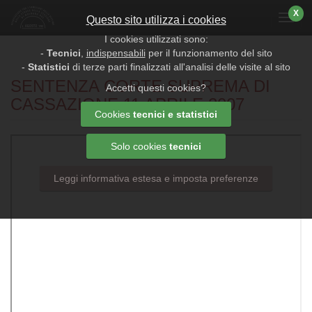
X
Menu
Questo sito utilizza i cookies
I cookies utilizzati sono:
-
Tecnici
,
indispensabili
per il funzionamento del sito
-
Statistici
di terze parti finalizzati all'analisi delle visite al sito
SENTENZA CORTE SUPREMA DI
Accetti questi cookies?
CASSAZIONE 11 APRILE 2007
Cookies
tecnici e statistici
Solo cookies
tecnici
Leggi informativa estesa e imposta preferenze