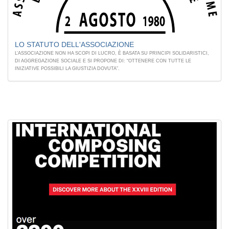
LO STATUTO DELL'ASSOCIAZIONE
L’ASSOCIAZIONE NON HA SCOPI DI LUCRO, È BASATA SU PRINCIPI SOLIDARISTICI,
DI AGGREGAZIONE SOCIALE E SI PROPONE DI: “OTTENERE CON TUTTE LE
INIZIATIVE POSSIBILI LA GIUSTIZIA DOVUTA”.