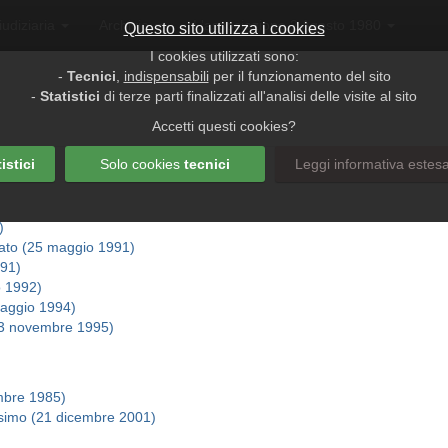
iudiziaria
Archivio
L'associazione 2 Agosto 1980
Questo sito utilizza i cookies
I cookies utilizzati sono:
-
Tecnici
,
indispensabili
per il funzionamento del sito
-
Statistici
di terze parti finalizzati all'analisi delle visite al sito
Accetti questi cookies?
istici
Solo cookies
tecnici
Leggi informativa estes
)
tato (25 maggio 1991)
991)
o 1992)
maggio 1994)
(23 novembre 1995)
mbre 1985)
simo (21 dicembre 2001)