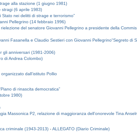
strage alla stazione (1 giugno 1981)
e stragi (6 aprile 1983)
Stato nei delitti di strage e terrorismo”
anni Pellegrino (14 febbraio 1996)
 rielezione del senatore Giovanni Pellegrino a presidente della Commi
anni Fasanella e Claudio Sestieri con Giovanni Pellegrino“Segreto di St
r gli anniversari (1981-2006)
ibro di Andrea Colombo)
rganizzato dall’istituto Pollio
“Piano di rinascita democratica”
ttobre 1980)
)
gia Massonica P2, relazione di maggioranza dell’onorevole Tina Ansel
tica criminale (1943-2013)
-
ALLEGATO (Diario Criminale)