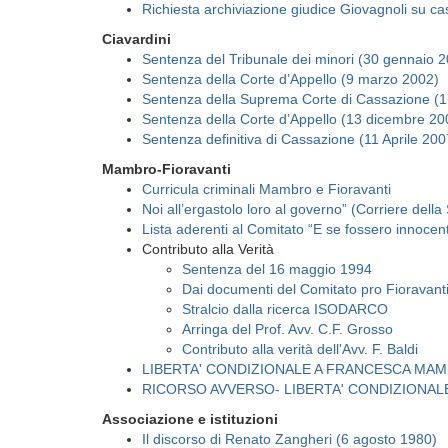
Richiesta archiviazione giudice Giovagnoli su cas
Ciavardini
Sentenza del Tribunale dei minori (30 gennaio 
Sentenza della Corte d’Appello (9 marzo 2002)
Sentenza della Suprema Corte di Cassazione (
Sentenza della Corte d’Appello (13 dicembre 20
Sentenza definitiva di Cassazione (11 Aprile 200
Mambro-Fioravanti
Curricula criminali Mambro e Fioravanti
Noi all’ergastolo loro al governo” (Corriere dell
Lista aderenti al Comitato “E se fossero innocent
Contributo alla Verità
Sentenza del 16 maggio 1994
Dai documenti del Comitato pro Fioravan
Stralcio dalla ricerca ISODARCO
Arringa del Prof. Avv. C.F. Grosso
Contributo alla verità dell'Avv. F. Baldi
LIBERTA' CONDIZIONALE A FRANCESCA MAM
RICORSO AVVERSO- LIBERTA' CONDIZIONA
Associazione e istituzioni
Il discorso di Renato Zangheri (6 agosto 1980)