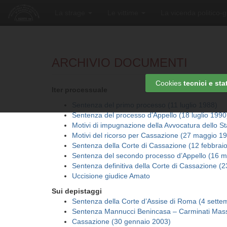
La strage
Le vittime
La vicenda politico-g
ARCHIVIO DOCUMENTI
Cookies
tecnici e stat
Iter processuale
Sentenza del primo processo (11 luglio 1988)
Sentenza del processo d’Appello (18 luglio 1990
Motivi di impugnazione della Avvocatura dello S
Motivi del ricorso per Cassazione (27 maggio 1
Sentenza della Corte di Cassazione (12 febbrai
Sentenza del secondo processo d’Appello (16 
Sentenza definitiva della Corte di Cassazione 
Uccisione giudice Amato
Sui depistaggi
Sentenza della Corte d’Assise di Roma (4 sette
Sentenza Mannucci Benincasa – Carminati Mas
Cassazione (30 gennaio 2003)