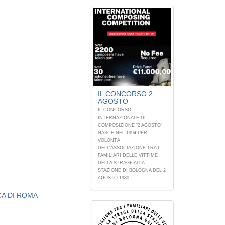
IL CONCORSO 2
AGOSTO
IL CONCORSO
INTERNAZIONALE DI
COMPOSIZIONE “2 AGOSTO”
NASCE NEL 1994 PER
VOLONTÀ
DELL'ASSOCIAZIONE TRA I
FAMILIARI DELLE VITTIME
DELLA STRAGE ALLA
STAZIONE DI BOLOGNA DEL 2
AGOSTO 1980.
A DI ROMA