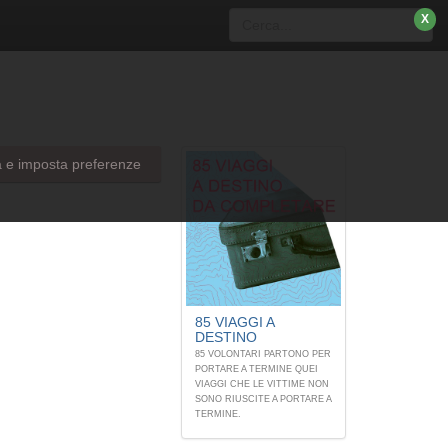
X
a e imposta preferenze
85 VIAGGI A
DESTINO
85 VOLONTARI PARTONO PER
PORTARE A TERMINE QUEI
VIAGGI CHE LE VITTIME NON
SONO RIUSCITE A PORTARE A
TERMINE.