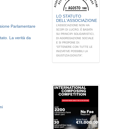
LO STATUTO
DELL'ASSOCIAZIONE
ssione Parlamentare
L’ASSOCIAZIONE NON HA
SCOPI DI LUCRO, È BASATA
SU PRINCIPI SOLIDARISTICI,
ato. La verità da
DI AGGREGAZIONE SOCIALE
E SI PROPONE DI:
“OTTENERE CON TUTTE LE
INIZIATIVE POSSIBILI LA
GIUSTIZIA DOVUTA”.
mi